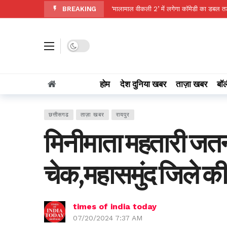
BREAKING
‘मालामाल वीकली 2’ में लगेगा कॉमेडी का डबल तड
सुबह की इस ड्रिंक को बनाएं रूटीन, सौंफ का पानी
Victoria Memorial से लालबाजार तक साइकिल 
Dark mode
ऋषभ पंत को मिलेगा अपना घर? CM धामी ने लिया स
क्या FSSAI के एक्शन पर फिरा पानी? डाबर के पक्ष
होम
देश दुनिया खबर
ताज़ा खबर
बॉल
सोना पहुंचा रिकॉर्ड ऊंचाई पर, चांदी भी ₹2.34 ल
बाढ़ नियंत्रण की तैयारियों को लेकर राष्ट्रीय आपद
छत्तीसगढ
ताज़ा खबर
रायपुर
प्राकृतिक संसाधनों के संरक्षण में पंचायतें निभाए
मिनीमाता महतारी जतन
दफ्तरों में कर्मचारियों की कमी होगी दूर, स्कूलों क
CII द्वारा 12-13 अगस्त को रायपुर में होगा ग्र
चेक,महासमुंद जिले क
times of india today
07/20/2024 7:37 AM