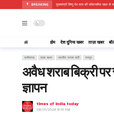
BREAKING
मुख्यमंत्री विष्णु देव साय की संवेदनशील पहल से 
छत्तीसगढ़ में मानसून की स्थिति: राज्य में अब तक
जहाँ कभी पानी की थी चिंता, आज हर मौसम में 
Dark mode
नवजात का पहला सुरक्षा कवच- स्तनपान और इसक
कर्तव्यनिष्ठ होकर जनसेवा एवं सुशासन के लिए जमीनी 
होम
देश दुनिया खबर
ताज़ा खबर
बॉल
छत्तीसगढ़ में निराश्रित मवेशियों के संरक्षण के लि
सशक्त बचपन, समृद्ध छत्तीसगढ़
15 hours
छत्तीसगढ
ताज़ा खबर
भारतीय जनता पार्टी
रायपुर
मोमिनपारा में निःशुल्क आयुष्मान कार्ड शिविर 
अवैध शराब बिक्री पर 
अभिषेक बेनर्जी को नेपाल की राजधानी में ‘अंतररा
हर बेटी को मिले सुरक्षित और स्वच्छ माहौल- राजस्व 
ज्ञापन
times of india today
08/31/2024 9:15 AM