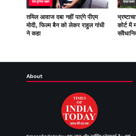
देश दुनिया खबर
ताज़ा खबर
तमिल आवाज दबा नहीं पाएंगे पीएम
भ्रष्टाच
मोदी, फिल्म बैन को लेकर राहुल गांधी
कोर्ट मे
ने कहा
संवैधा
About