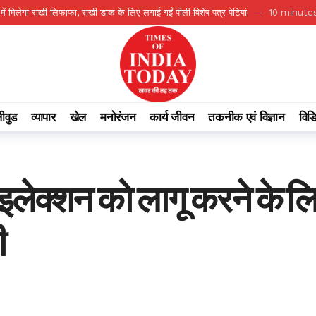
में मिलेगा राखी लिफाफा, राखी डाक के लिए लगाई गईं पीली विशेष पत्र पेटियां
10 minute
ी टीम में, चीन में होने वाले एशिया कप में दिखाएंगी दम
17 minutes ago
 किया शुभारंभ
22 minutes ago
राता बस्तर’ पहल की सराहना
26 minutes ago
 कल्याण मॉडल
29 minutes ago
ीवुड
व्यापार
खेल
मनोरंजन
कार्य जीवन
तकनीक एवं विज्ञान
विड
ारी सेवाओं की व्यवस्था
17 hours ago
कमा
17 hours ago
 किया शुभारंभ
18 hours ago
लेक्शन को लागू करने के ल
8 hours ago
दिया साथ, नेताओं से उठा भरोसा
3 minutes ago
ी