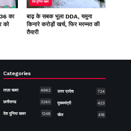
देश दुनिया खबर
ा 36 का
बाढ़ के सबक भूला DDA, यमुना
र को
किनारे करोड़ों खर्च, फिर मरम्मत की
तैयारी
Categories
ताज़ा खबर
4982
उत्तर प्रदेश
724
छत्तीसगढ
3280
मुख्यमंत्री
423
देश दुनिया खबर
1248
खेल
418