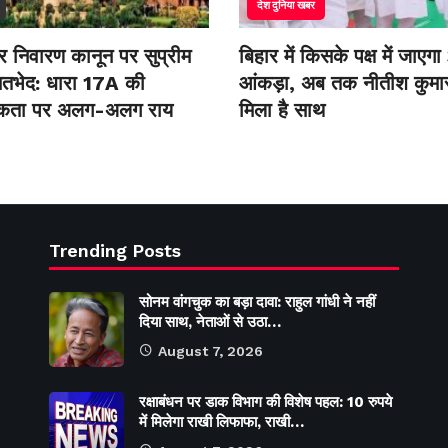
देश दुनिया खबर
ार निवारण कानून पर सुप्रीम
बिहार में किसके पक्ष में जाएग
ं मतभेद: धारा 17A की
आंकड़ा, अब तक नीतीश कुमा
निकता पर अलग-अलग राय
मिला है साथ
Trending Posts
सोनम वांगचुक का बड़ा दावा: राहुल गांधी ने नहीं
दिया साथ, नेताओं से उठा…
August 7, 2026
रक्षाबंधन पर डाक विभाग की विशेष पहल: 10 रुपये
में मिलेगा राखी लिफाफा, राखी…