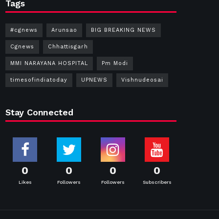
Tags
#cgnews
Arunsao
BIG BREAKING NEWS
Cgnews
Chhattisgarh
MMI NARAYANA HOSPITAL
Pm Modi
timesofindiatoday
UPNEWS
Vishnudeosai
Stay Connected
0
0
0
0
Likes
Followers
Followers
Subscribers