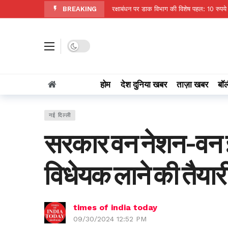
BREAKING
रक्षाबंधन पर डाक विभाग की विशेष पहल: 10 रुपये 
छत्तीसगढ़ की दो खिलाड़ी भारतीय महिला जूनियर हॉक
मुख्यमंत्री ने ‘मेरी बेटी–मेरा अभिमान’ अभियान का
Dark mode
मुख्यमंत्री साय ने की जनसंपर्क विभाग के ‘मुस्कु
जरूरतमंदो की संजीवनी बना छत्तीसगढ़ का समाज
होम
देश दुनिया खबर
ताज़ा खबर
बॉल
सेवा सेतु पोर्टल: पारदर्शी, तेज और आसान हुई सरक
नक्सल साये से निकलकर शिक्षा की ओर बढ़ता सु
नई दिल्ली
मुख्यमंत्री ने ‘मेरी बेटी–मेरा अभिमान’ अभियान का
सरकार वन नेशन-वन इ
मंत्री लक्ष्मी राजवाड़े की संवेदनशील पहल
1
सोनम वांगचुक का बड़ा दावा: राहुल गांधी ने नहीं 
विधेयक लाने की तैयार
times of india today
09/30/2024 12:52 PM