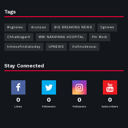
Tags
#cgnews
Arunsao
BIG BREAKING NEWS
Cgnews
Chhattisgarh
MMI NARAYANA HOSPITAL
Pm Modi
timesofindiatoday
UPNEWS
Vishnudeosai
Stay Connected
0
0
0
0
Likes
Followers
Followers
Subscribers