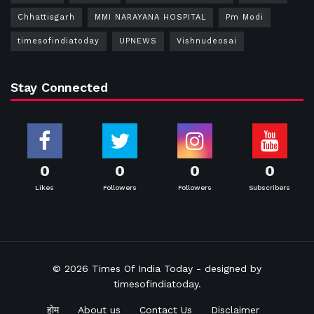
Chhattisgarh
MMI NARAYANA HOSPITAL
Pm Modi
timesofindiatoday
UPNEWS
Vishnudeosai
Stay Connected
0
0
0
0
Likes
Followers
Followers
Subscribers
© 2026
Times Of India Today
- designed by
timesofindiatoday
.
होम
About us
Contact Us
Disclaimer