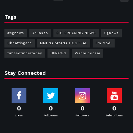
Tags
#cgnews
Arunsao
BIG BREAKING NEWS
Cgnews
Chhattisgarh
MMI NARAYANA HOSPITAL
Pm Modi
timesofindiatoday
UPNEWS
Vishnudeosai
Stay Connected
0
0
0
0
Likes
Followers
Followers
Subscribers