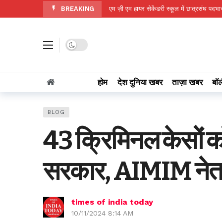
BREAKING
एम ज़ी एम हायर सेकेंडरी स्कूल में छात्रसंघ प
असम में हालात गंभीर, बाढ़ से 95 की मौत; शिवसा
उत्तर प्रदेश की राजनीति में शोक, बसपा विधायक
Dark mode
सीएम हेल्पलाइन बनी आमजन के भरोसे का माध्यम,
हर बेटी को मिले सुरक्षित और स्वच्छ माहौल- राजस्व 
होम
देश दुनिया खबर
ताज़ा खबर
बॉल
मुख्यमंत्री विष्णु देव साय की संवेदनशील पहल से 
छत्तीसगढ़ में मानसून की स्थिति: राज्य में अब तक
BLOG
जहाँ कभी पानी की थी चिंता, आज हर मौसम में 
43 क्रिमिनल केसों क
नवजात का पहला सुरक्षा कवच- स्तनपान और इसक
रायपुर नगर निगम के वार्ड-59 में बनेगा मंगल भव
सरकार, AIMIM नेता
times of india today
10/11/2024 8:14 AM