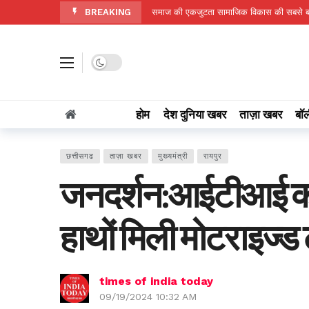
BREAKING
समाज की एकजुटता सामाजिक विकास की सबसे बड़
विश्व आदिवासी दिवस पर गरियाबंद में 9 को आयोजि
26वीं राज्य स्तरीय शालेय क्रीड़ा प्रतियोगिता क
Dark mode
योजना, आर्थिक एवं सांख्यिकी विभाग और आईआईए
धान के साथ अदरक की खेती ने बदली किसान की 
होम
देश दुनिया खबर
ताज़ा खबर
बॉल
ढाई साल की उपलब्धियाँ- छत्तीसगढ़ का श्रमिक कल्
हॉलीवुड में प्रियंका का बड़ा धमाका, साइंस-फिक्शन
छत्तीसगढ
ताज़ा खबर
मुख्यमंत्री
रायपुर
BCCI ने शेयर किया टीम इंडिया का मजेदार प्रैक्टि
जनदर्शन:आईटीआई की पढ
Shubman Gill Injury: उंगली में चोट के कारण 
राज्य में अब तक औसत औसतन 606.4 मिलीमीटर व
हाथों मिली मोटराइज्
times of india today
09/19/2024 10:32 AM