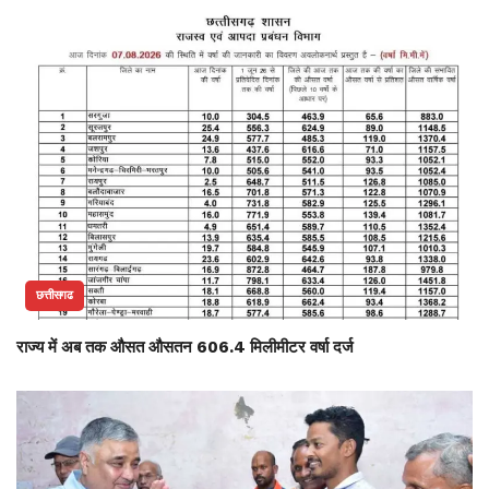
छत्तीसगढ
राज्य में अब तक औसत औसतन 606.4 मिलीमीटर वर्षा दर्ज