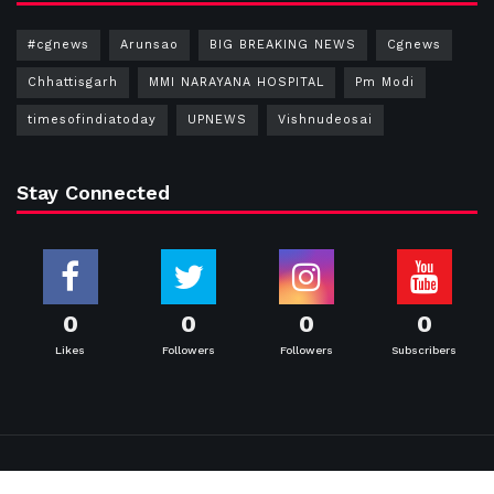
#cgnews
Arunsao
BIG BREAKING NEWS
Cgnews
Chhattisgarh
MMI NARAYANA HOSPITAL
Pm Modi
timesofindiatoday
UPNEWS
Vishnudeosai
Stay Connected
0
0
0
0
Likes
Followers
Followers
Subscribers
© 2026
Times Of India Today
- designed by