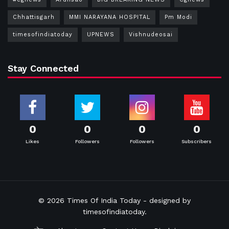
Chhattisgarh
MMI NARAYANA HOSPITAL
Pm Modi
timesofindiatoday
UPNEWS
Vishnudeosai
Stay Connected
0
0
0
0
Likes
Followers
Followers
Subscribers
© 2026
Times Of India Today
- designed by
timesofindiatoday
.