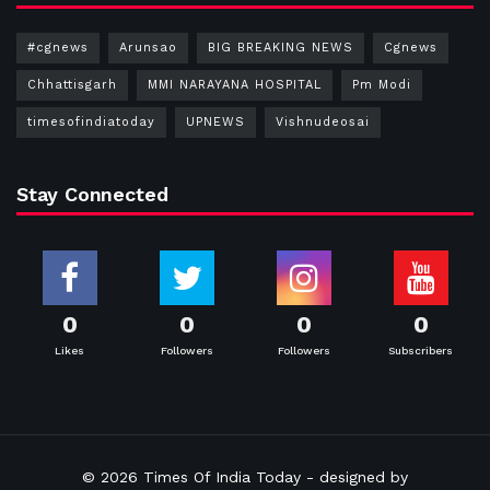
#cgnews
Arunsao
BIG BREAKING NEWS
Cgnews
Chhattisgarh
MMI NARAYANA HOSPITAL
Pm Modi
timesofindiatoday
UPNEWS
Vishnudeosai
Stay Connected
0
0
0
0
Likes
Followers
Followers
Subscribers
© 2026
Times Of India Today
- designed by