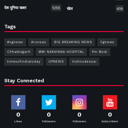
देश दुनिया खबर
1255
खेल
419
Tags
#cgnews
Arunsao
BIG BREAKING NEWS
Cgnews
Chhattisgarh
MMI NARAYANA HOSPITAL
Pm Modi
timesofindiatoday
UPNEWS
Vishnudeosai
Stay Connected
0
0
0
0
Likes
Followers
Followers
Subscribers