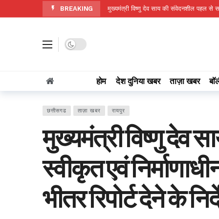
BREAKING
मुख्यमंत्री विष्णु देव साय की संवेदनशील पहल से 
छत्तीसगढ़ में मानसून की स्थिति: राज्य में अब तक
जहाँ कभी पानी की थी चिंता, आज हर मौसम में 
Dark mode
नवजात का पहला सुरक्षा कवच- स्तनपान और इसक
कर्तव्यनिष्ठ होकर जनसेवा एवं सुशासन के लिए जमीनी 
होम
देश दुनिया खबर
ताज़ा खबर
बॉल
छत्तीसगढ़ में निराश्रित मवेशियों के संरक्षण के लि
सशक्त बचपन, समृद्ध छत्तीसगढ़
13 hours
छत्तीसगढ
ताज़ा खबर
रायपुर
मोमिनपारा में निःशुल्क आयुष्मान कार्ड शिविर 
मुख्यमंत्री विष्णु देव
अभिषेक बेनर्जी को नेपाल की राजधानी में ‘अंतररा
हर बेटी को मिले सुरक्षित और स्वच्छ माहौल- राजस्व 
स्वीकृत एवं निर्माणाधी
भीतर रिपोर्ट देने के निर्