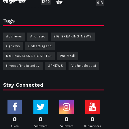
देश दुनिया खबर
1242
खेल
418
Tags
#cgnews
Arunsao
BIG BREAKING NEWS
Cgnews
Chhattisgarh
MMI NARAYANA HOSPITAL
Pm Modi
timesofindiatoday
UPNEWS
Vishnudeosai
Stay Connected
0
0
0
0
Likes
Followers
Followers
Subscribers