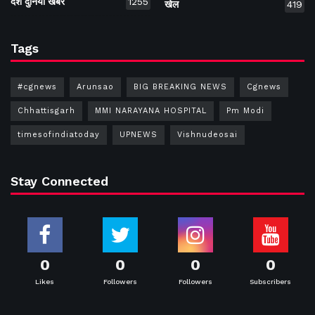
देश दुनिया खबर
1255
खेल
419
Tags
#cgnews
Arunsao
BIG BREAKING NEWS
Cgnews
Chhattisgarh
MMI NARAYANA HOSPITAL
Pm Modi
timesofindiatoday
UPNEWS
Vishnudeosai
Stay Connected
0
0
0
0
Likes
Followers
Followers
Subscribers