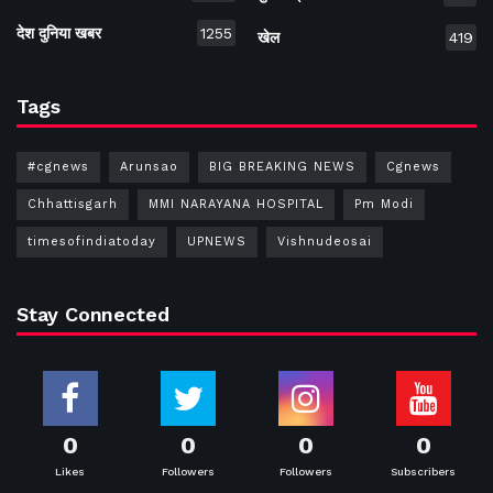
देश दुनिया खबर
1255
खेल
419
Tags
#cgnews
Arunsao
BIG BREAKING NEWS
Cgnews
Chhattisgarh
MMI NARAYANA HOSPITAL
Pm Modi
timesofindiatoday
UPNEWS
Vishnudeosai
Stay Connected
0
0
0
0
Likes
Followers
Followers
Subscribers