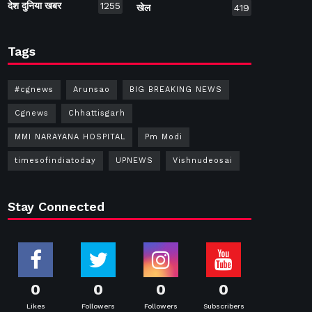
देश दुनिया खबर
1255
खेल
419
Tags
#cgnews
Arunsao
BIG BREAKING NEWS
Cgnews
Chhattisgarh
MMI NARAYANA HOSPITAL
Pm Modi
timesofindiatoday
UPNEWS
Vishnudeosai
Stay Connected
0
0
0
0
Likes
Followers
Followers
Subscribers