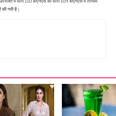
उपरोक्त में धारा 110 बीएनएस को धारा 109 बीएनएस में तरमीम
ी की गयी है।