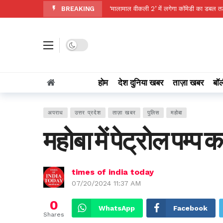
BREAKING
सुबह की इस ड्रिंक को बनाएं रूटीन, सौंफ का पानी
Victoria Memorial से लालबाजार तक साइकिल 
ऋषभ पंत को मिलेगा अपना घर? CM धामी ने लिया स
Dark mode
क्या FSSAI के एक्शन पर फिरा पानी? डाबर के पक्ष
सोना पहुंचा रिकॉर्ड ऊंचाई पर, चांदी भी ₹2.34 ल
होम
देश दुनिया खबर
ताज़ा खबर
बॉल
बाढ़ नियंत्रण की तैयारियों को लेकर राष्ट्रीय आपद
प्राकृतिक संसाधनों के संरक्षण में पंचायतें निभाए
अपराध
उत्तर प्रदेश
ताज़ा खबर
पुलिस
महोबा
दफ्तरों में कर्मचारियों की कमी होगी दूर, स्कूलों क
महोबा में पेट्रोल पम्प
CII द्वारा 12-13 अगस्त को रायपुर में होगा ग्र
times of india today
07/20/2024 11:37 AM
0
WhatsApp
Facebook
Shares