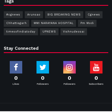
Tags
#cgnews
Arunsao
BIG BREAKING NEWS
Cgnews
Chhattisgarh
MMI NARAYANA HOSPITAL
Pm Modi
timesofindiatoday
UPNEWS
Vishnudeosai
Stay Connected
0
0
0
0
Likes
Followers
Followers
Subscribers