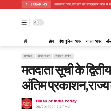
BREAKING
मुख्यमंत्री विष्णु देव साय की संवेदनशील पहल से 
छत्तीसगढ़ में मानसून की स्थिति: राज्य में अब तक
जहाँ कभी पानी की थी चिंता, आज हर मौसम में 
Dark mode
नवजात का पहला सुरक्षा कवच- स्तनपान और इसक
कर्तव्यनिष्ठ होकर जनसेवा एवं सुशासन के लिए जमीनी 
होम
देश दुनिया खबर
ताज़ा खबर
बॉल
छत्तीसगढ़ में निराश्रित मवेशियों के संरक्षण के लि
सशक्त बचपन, समृद्ध छत्तीसगढ़
16 hours
झारखंड
ताज़ा खबर
निर्वाचन आयोग
मोमिनपारा में निःशुल्क आयुष्मान कार्ड शिविर 
मतदाता सूची के द्वितीय
अभिषेक बेनर्जी को नेपाल की राजधानी में ‘अंतररा
हर बेटी को मिले सुरक्षित और स्वच्छ माहौल- राजस्व 
अंतिम प्रकाशन,राज्य मे
times of india today
08/29/2024 7:27 AM